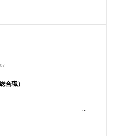
.07
総合職）
形態】正社員
定めなし【企業名】株式会社西新宿ホテ