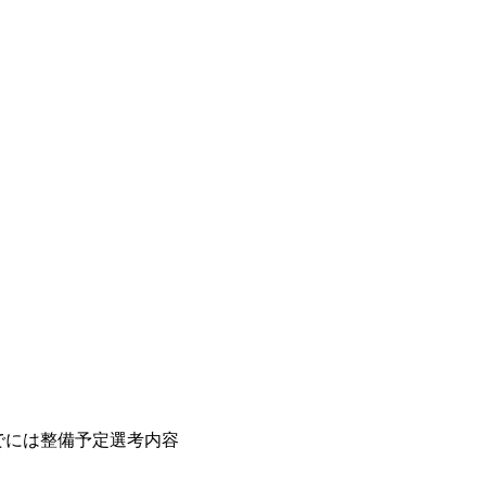
）
でには整備予定選考内容